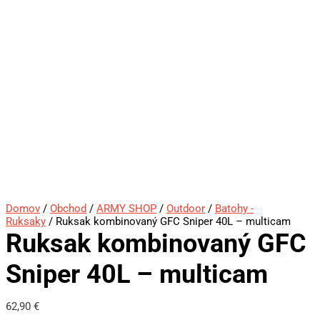
Domov
/
Obchod
/
ARMY SHOP
/
Outdoor
/
Batohy -
Ruksaky
/ Ruksak kombinovaný GFC Sniper 40L – multicam
Ruksak kombinovaný GFC
Sniper 40L – multicam
62,90
€