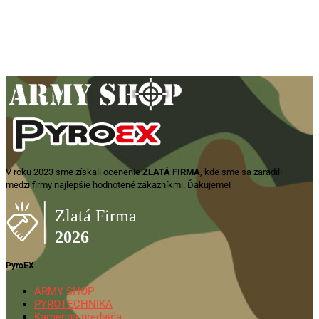
Backpack 51L – čierny
46,90
€
Pridať do košíka
V roku 2023 sme získali ocenenie
ZLATÁ FIRMA
, kde sme sa zaradili
medzi firmy najlepšie hodnotené zákazníkmi. Ďakujeme!
PyroEX
ARMY SHOP
PYROTECHNIKA
Kamenná predajňa