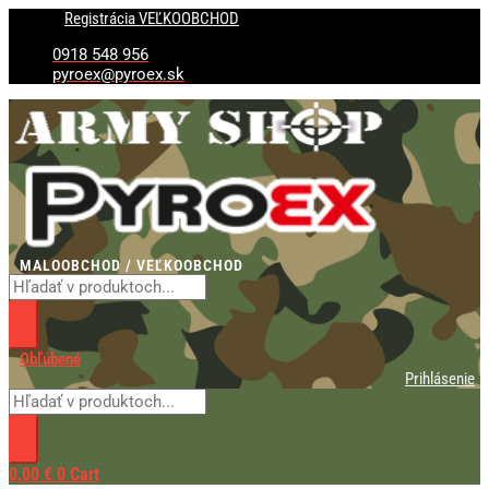
Preskočiť
Products
Products
Registrácia VEĽKOOBCHOD
na
search
search
obsah
0918 548 956
pyroex@pyroex.sk
MALOOBCHOD / VEĽKOOBCHOD
Obľúbené
Prihlásenie
0,00
€
0
Cart