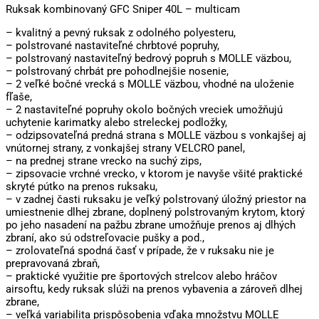
Ruksak kombinovaný GFC Sniper 40L – multicam
– kvalitný a pevný ruksak z odolného polyesteru,
– polstrované nastaviteľné chrbtové popruhy,
– polstrovaný nastaviteľný bedrový popruh s MOLLE väzbou,
– polstrovaný chrbát pre pohodlnejšie nosenie,
– 2 veľké bočné vrecká s MOLLE väzbou, vhodné na uloženie
fľaše,
– 2 nastaviteľné popruhy okolo bočných vreciek umožňujú
uchytenie karimatky alebo streleckej podložky,
– odzipsovateľná predná strana s MOLLE väzbou s vonkajšej aj
vnútornej strany, z vonkajšej strany VELCRO panel,
– na prednej strane vrecko na suchý zips,
– zipsovacie vrchné vrecko, v ktorom je navyše všité praktické
skryté pútko na prenos ruksaku,
– v zadnej časti ruksaku je veľký polstrovaný úložný priestor na
umiestnenie dlhej zbrane, doplnený polstrovaným krytom, ktorý
po jeho nasadení na pažbu zbrane umožňuje prenos aj dlhých
zbraní, ako sú odstreľovacie pušky a pod.,
– zrolovateľná spodná časť v prípade, že v ruksaku nie je
prepravovaná zbraň,
– praktické využitie pre športových strelcov alebo hráčov
airsoftu, kedy ruksak slúži na prenos vybavenia a zároveň dlhej
zbrane,
– veľká variabilita prispôsobenia vďaka množstvu MOLLE