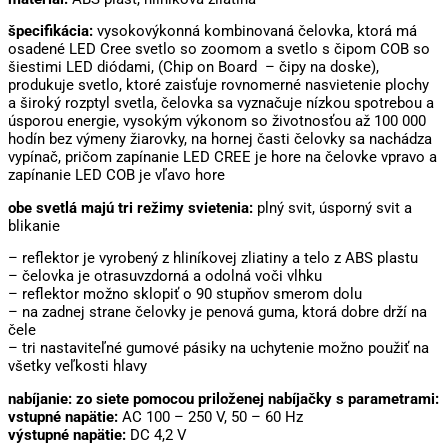
špecifikácia:
vysokovýkonná kombinovaná čelovka, ktorá má
osadené LED Cree svetlo so zoomom a svetlo s čipom COB so
šiestimi LED diódami, (Chip on Board – čipy na doske),
produkuje svetlo, ktoré zaisťuje rovnomerné nasvietenie plochy
a široký rozptyl svetla, čelovka sa vyznačuje nízkou spotrebou a
úsporou energie, vysokým výkonom so životnosťou až 100 000
hodín bez výmeny žiarovky, na hornej časti čelovky sa nachádza
vypínač, pričom zapínanie LED CREE je hore na čelovke vpravo a
zapínanie LED COB je vľavo hore
obe svetlá majú tri režimy svietenia:
plný svit, úsporný svit a
blikanie
– reflektor je vyrobený z hliníkovej zliatiny a telo z ABS plastu
– čelovka je otrasuvzdorná a odolná voči vlhku
– reflektor možno sklopiť o 90 stupňov smerom dolu
– na zadnej strane čelovky je penová guma, ktorá dobre drží na
čele
– tri nastaviteľné gumové pásiky na uchytenie možno použiť na
všetky veľkosti hlavy
nabíjanie: zo siete pomocou priloženej nabíjačky s parametrami:
vstupné napätie:
AC 100 – 250 V, 50 – 60 Hz
výstupné napätie:
DC 4,2 V