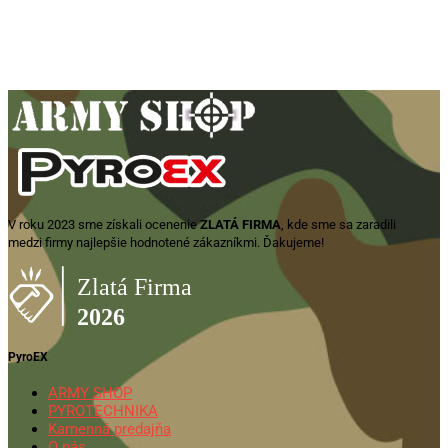
trojfarebné – zánovné
12,90
€
Pridať do košíka
V roku 2023 sme získali ocenenie
ZLATÁ FIRMA
, kde sme sa zaradili
medzi firmy najlepšie hodnotené zákazníkmi. Ďakujeme!
PyroEX
ARMY SHOP
PYROTECHNIKA
Kamenná predajňa
O nás