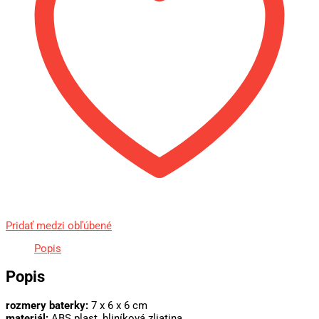
Pridať medzi obľúbené
Popis
Popis
rozmery baterky:
7 x 6 x 6 cm
materiál:
ABS plast, hliníková zliatina