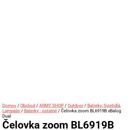
Domov
/
Obchod
/
ARMY SHOP
/
Outdoor
/
Baterky, Svietidlá,
Lampáše
/
Baterky - ostatné
/ Čelovka zoom BL6919B xBalog
Dual
Čelovka zoom BL6919B