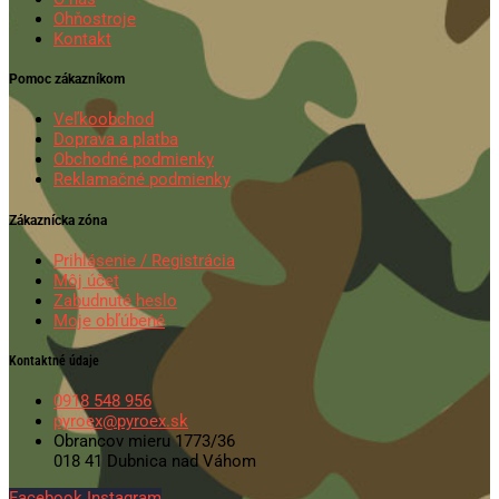
Ohňostroje
Kontakt
Pomoc zákazníkom
Veľkoobchod
Doprava a platba
Obchodné podmienky
Reklamačné podmienky
Zákaznícka zóna
Prihlásenie / Registrácia
Môj účet
Zabudnuté heslo
Moje obľúbené
Kontaktné údaje
0918 548 956
pyroex@pyroex.sk
Obrancov mieru 1773/36
018 41 Dubnica nad Váhom
Facebook
Instagram