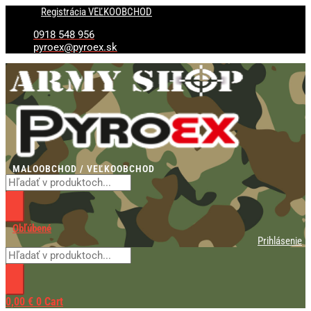
Preskočiť
Products
Products
množstvo
Registrácia VEĽKOOBCHOD
na
search
search
Čelovka
obsah
zoom
0918 548 956
BL6919B
pyroex@pyroex.sk
xBalog
Dual
MALOOBCHOD / VEĽKOOBCHOD
Obľúbené
Prihlásenie
0,00
€
0
Cart