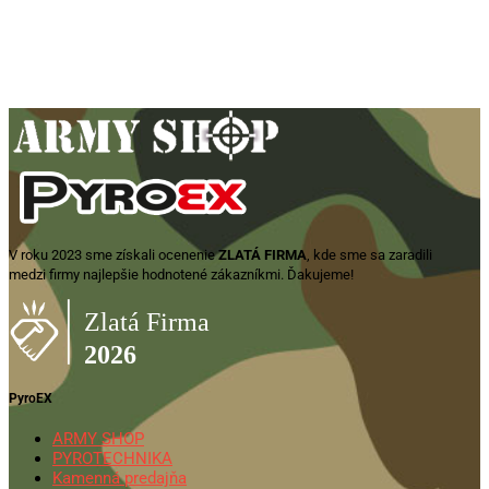
Sellier & Bellot 12/70 Buck shot
8,43mm/36g, 25 ks
15,45
€
Zobraziť produkt
V roku 2023 sme získali ocenenie
ZLATÁ FIRMA
, kde sme sa zaradili
medzi firmy najlepšie hodnotené zákazníkmi. Ďakujeme!
PyroEX
ARMY SHOP
PYROTECHNIKA
Kamenná predajňa