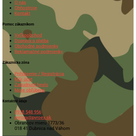
O nás
Ohňostroje
Kontakt
Pomoc zákazníkom
Veľkoobchod
Doprava a platba
Obchodné podmienky
Reklamačné podmienky
Zákaznícka zóna
Prihlásenie / Registrácia
Môj účet
Zabudnuté heslo
Moje obľúbené
Kontaktné údaje
0918 548 956
pyroex@pyroex.sk
Obrancov mieru 1773/36
018 41 Dubnica nad Váhom