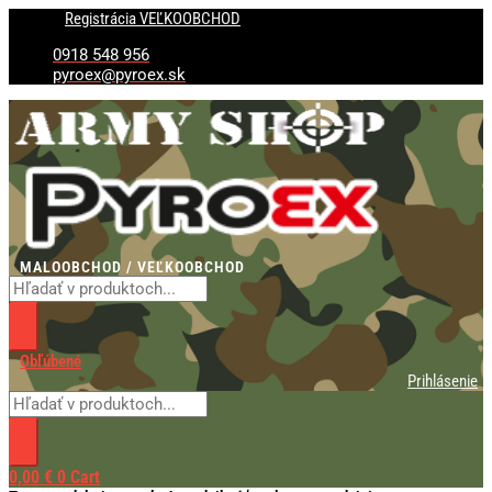
Preskočiť
Products
Products
Registrácia VEĽKOOBCHOD
na
search
search
obsah
0918 548 956
pyroex@pyroex.sk
MALOOBCHOD / VEĽKOOBCHOD
Obľúbené
Prihlásenie
0,00
€
0
Cart