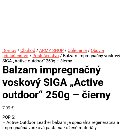
Domov
/
Obchod
/
ARMY SHOP
/
Oblečenie
/
Obuv a
príslušenstvo
/
Príslušenstvo
/ Balzam impregnačný voskový
SIGA „Active outdoor“ 250g – čierny
Balzam impregnačný
voskový SIGA „Active
outdoor“ 250g – čierny
7,99
€
POPIS:
– Active Outdoor Leather balzam je špeciálna regeneračná a
impregnačná vosková pasta na kožené materiály