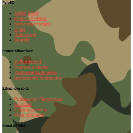
PyroEX
ARMY SHOP
PYROTECHNIKA
Kamenná predajňa
O nás
Ohňostroje
Kontakt
Pomoc zákazníkom
Veľkoobchod
Doprava a platba
Obchodné podmienky
Reklamačné podmienky
Zákaznícka zóna
Prihlásenie / Registrácia
Môj účet
Zabudnuté heslo
Moje obľúbené
Kontaktné údaje