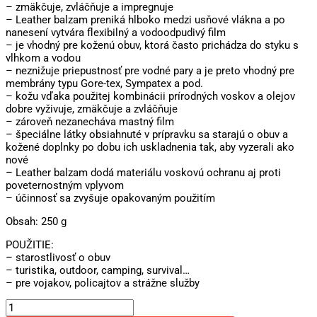
– zmäkčuje, zvláčňuje a impregnuje
– Leather balzam preniká hlboko medzi usňové vlákna a po
nanesení vytvára flexibilný a vodoodpudivý film
– je vhodný pre koženú obuv, ktorá často prichádza do styku s
vlhkom a vodou
– neznižuje priepustnosť pre vodné pary a je preto vhodný pre
membrány typu Gore-tex, Sympatex a pod.
– kožu vďaka použitej kombinácii prírodných voskov a olejov
dobre vyživuje, zmäkčuje a zvláčňuje
– zároveň nezanecháva mastný film
– špeciálne látky obsiahnuté v prípravku sa starajú o obuv a
kožené doplnky po dobu ich uskladnenia tak, aby vyzerali ako
nové
– Leather balzam dodá materiálu voskovú ochranu aj proti
poveternostným vplyvom
– účinnosť sa zvyšuje opakovaným použitím
Obsah: 250 g
POUŽITIE:
– starostlivosť o obuv
– turistika, outdoor, camping, survival…
– pre vojakov, policajtov a strážne služby