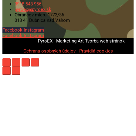
0918 548 956
pyroex@pyroex.sk
Obrancov mieru 1773/36
018 41 Dubnica nad Váhom
Facebook
Instagram
Facebook
Instagram
© 2020-2026
PyroEX
|
Marketing Art
Tvorba web stránok
Ochrana osobných údajov
|
Pravidlá cookies