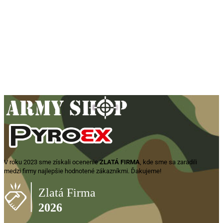
Leštidlo na vojenskú obuv „Sigal“
250g – hnedé
7,90
€
Pridať do košíka
V roku 2023 sme získali ocenenie
ZLATÁ FIRMA
, kde sme sa zaradili
medzi firmy najlepšie hodnotené zákazníkmi. Ďakujeme!