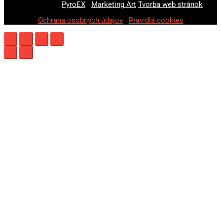
© 2020-2026
PyroEX
|
Marketing Art
Tvorba web stránok
Ochrana osobných údajov
|
Pravidlá cookies