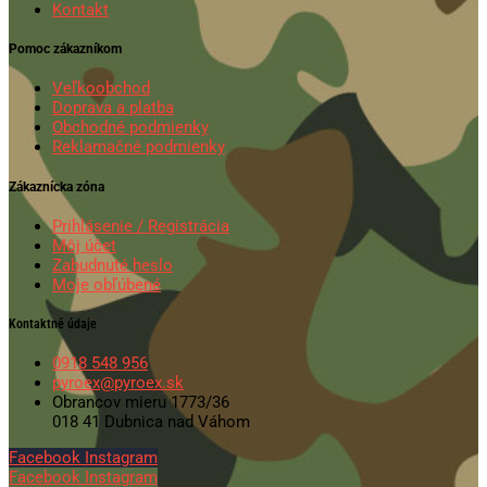
Kontakt
Pomoc zákazníkom
Veľkoobchod
Doprava a platba
Obchodné podmienky
Reklamačné podmienky
Zákaznícka zóna
Prihlásenie / Registrácia
Môj účet
Zabudnuté heslo
Moje obľúbené
Kontaktné údaje
0918 548 956
pyroex@pyroex.sk
Obrancov mieru 1773/36
018 41 Dubnica nad Váhom
Facebook
Instagram
Facebook
Instagram