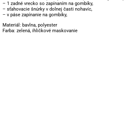
– 1 zadné vrecko so zapínaním na gombíky,
– sťahovacie šnúrky v dolnej časti nohavíc,
– v páse zapínanie na gombíky,
Materiál: bavlna, polyester
Farba: zelená, ihličkové maskovanie
Tento
Tento
produkt
produkt
má
má
viacero
viacero
variantov.
variantov.
Možnosti
Možnosti
si
si
môžete
môžete
vybrať
vybrať
na
na
stránke
stránke
produktu.
produktu.
Nohavice maskovacie ACU
vz.2019 – digital les