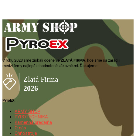
16,99
€
Pridať do košíka
V roku 2023 sme získali ocenenie
ZLATÁ FIRMA
, kde sme sa zaradili
medzi firmy najlepšie hodnotené zákazníkmi. Ďakujeme!
PyroEX
ARMY SHOP
PYROTECHNIKA
Kamenná predajňa
O nás
Ohňostroje