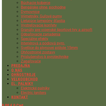
Búchacie koberce
Bengálske ohne, pochodne
Dymovnice
Výmetníky, Guľové pumy
Lietajúce lampióny šťastia
Vystreľovacie konfety
Granáty pre vojenské športové hry a airsoft
Odpaľovacie zariadenia
Špeciálne efekty
Interiérová a pódiová pyro.
Svetlice do plynovej pištole 15mm
Ohňostrojné zostavy
Príslušenstvo k pyrotechnike
Zapaľovače
PREDAJŇA
O NÁS
OHŇOSTROJE
VEĽKOOBCHOD
EL. PALNÍKY
Elektrické palníky
Electric Igniters
KONTAKT
0,00
€
0
Cart