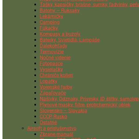
Tašky, kapsičky, brašne, sumky, ľadvinky, pe
Batohy – Ruksaky
Lekárničky
Camping
Fúkačky
Kompasy a buzoly
Baterky, Svietidlá, Lampáše
Ďalekohľady
Termovízie
Nočné videnie
Fotopasce
Vysielačky
Chrániče kolien
Lopatky
Vojenské farby
Zapaľovače
Nášivky, Odznaky, Prívesky, ID štítky, samolep
Plynové masky, filtre, protichemický oblek
Slovensko – Slovakia
CCCP, Rusko
Ostatné
Airsoft a príslušenstvo
Zbrane manuál