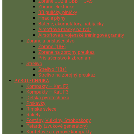
Zbrane CO2 a GBB – GAS
Zbrane elektrické
BB guličky, plničky
Hnacie plyny
Batérie, akumulátory, nabíjačky
Airsoftové masky na tvár
Airsoftové a vojenské tréningové granáty
Zbrane a príslušenstvo
Zbrane (18+)
Zbrane na zbrojny preukaz
Príslušenstvo k zbraniam
Strelivo
Strelivo (18+)
Strelivo na zbrojný preukaz
PYROTECHNIKA
Kompakty – Kat. F2
Kompakty – Kat. F3
Detská pyrotechnika
Prskavky
Rímske sviece
Rakety
Fontány, Vulkány, Stroboskopy
Petardy (zvukové generátory)
Konfetové a dymové kompakty