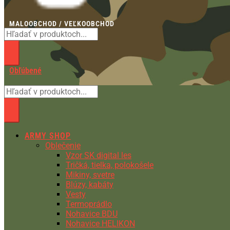
MALOOBCHOD / VEĽKOOBCHOD
Obľúbené
ARMY SHOP
Oblečenie
Vzor SK digital les
Tričká, tielka, polokošele
Mikiny, svetre
Blúzy, kabáty
Vesty
Termoprádlo
Nohavice BDU
Nohavice HELIKON