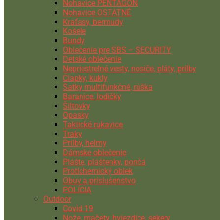
Nohavice PENTAGON
Nohavice OSTATNÉ
Kraťasy, bermudy
Košele
Bundy
Oblečenie pre SBS – SECURITY
Detské oblečenie
Nepriestrelné vesty, nosiče, pláty, prilby
Čiapky, kukly
Šatky multifunkčné, rúška
Baranice, lodičky
Šiltovky
Opasky
Taktické rukavice
Traky
Prilby, helmy
Dámske oblečenie
Plášte, pláštenky, pončá
Protichemický oblek
Obuv a príslušenstvo
POLÍCIA
Outdoor
Covid 19
Nože, mačety, hviezdice, sekery