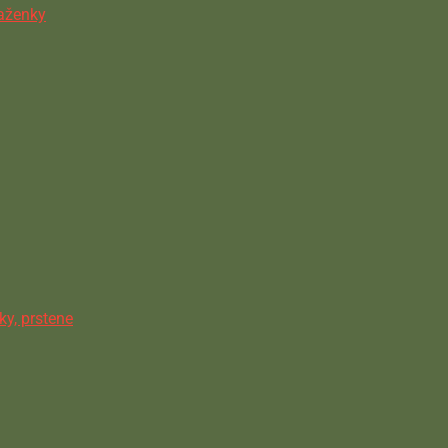
ňaženky
ky, prstene