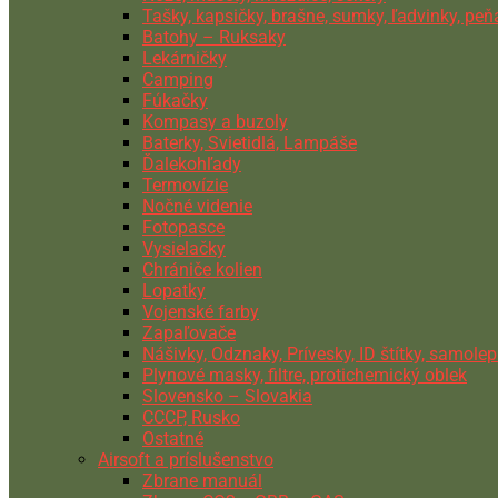
Tašky, kapsičky, brašne, sumky, ľadvinky, pe
Batohy – Ruksaky
Lekárničky
Camping
Fúkačky
Kompasy a buzoly
Baterky, Svietidlá, Lampáše
Ďalekohľady
Termovízie
Nočné videnie
Fotopasce
Vysielačky
Chrániče kolien
Lopatky
Vojenské farby
Zapaľovače
Nášivky, Odznaky, Prívesky, ID štítky, samolep
Plynové masky, filtre, protichemický oblek
Slovensko – Slovakia
CCCP, Rusko
Ostatné
Airsoft a príslušenstvo
Zbrane manuál