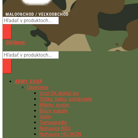
MALOOBCHOD / VEĽKOOBCHOD
Obľúbené
ARMY SHOP
Oblečenie
Vzor SK digital les
Tričká, tielka, polokošele
Mikiny, svetre
Blúzy, kabáty
Vesty
Termoprádlo
Nohavice BDU
Nohavice HELIKON