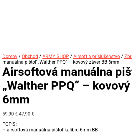
Domov
/
Obchod
/
ARMY SHOP
/
Airsoft a príslušenstvo
/
Zbr
manuálna pištoľ „Walther PPQ“ – kovový záver BB 6mm
Airsoftová manuálna piš
„Walther PPQ“ – kovový
6mm
59,90
€
47,90
€
POPIS:
– airsoftová manuálna pištoľ kalibru 6mm BB