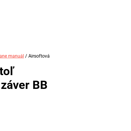
ane manuál
/ Airsoftová
toľ
 záver BB