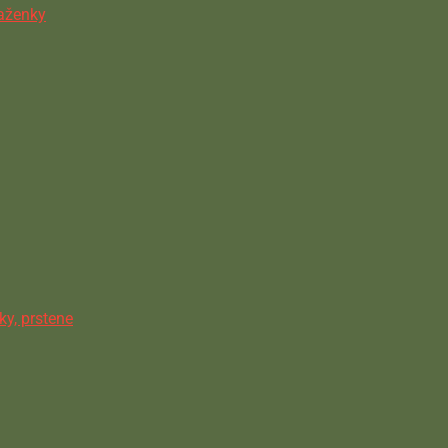
ňaženky
ky, prstene