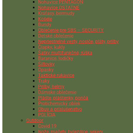
Nohavice PENTAGON
Nohavice OSTATNÉ
Kraťasy, bermudy
Košele
Bundy
Oblečenie pre SBS – SECURITY
Detské oblečenie
Nepriestrelné vesty, nosiče, pláty, prilby
Čiapky, kukly
Šatky multifunkčné, rúška
Baranice, lodičky
Šiltovky
Opasky
Taktické rukavice
Traky
Prilby, helmy
Dámske oblečenie
Plášte, pláštenky, pončá
Protichemický oblek
Obuv a príslušenstvo
POLÍCIA
Outdoor
Covid 19
Nože, mačety, hviezdice, sekery