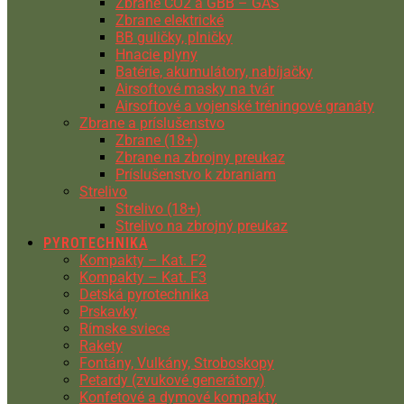
Zbrane CO2 a GBB – GAS
Zbrane elektrické
BB guličky, plničky
Hnacie plyny
Batérie, akumulátory, nabíjačky
Airsoftové masky na tvár
Airsoftové a vojenské tréningové granáty
Zbrane a príslušenstvo
Zbrane (18+)
Zbrane na zbrojny preukaz
Príslušenstvo k zbraniam
Strelivo
Strelivo (18+)
Strelivo na zbrojný preukaz
PYROTECHNIKA
Kompakty – Kat. F2
Kompakty – Kat. F3
Detská pyrotechnika
Prskavky
Rímske sviece
Rakety
Fontány, Vulkány, Stroboskopy
Petardy (zvukové generátory)
Konfetové a dymové kompakty