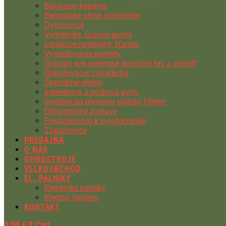
Búchacie koberce
Bengálske ohne, pochodne
Dymovnice
Výmetníky, Guľové pumy
Lietajúce lampióny šťastia
Vystreľovacie konfety
Granáty pre vojenské športové hry a airsoft
Odpaľovacie zariadenia
Špeciálne efekty
Interiérová a pódiová pyro.
Svetlice do plynovej pištole 15mm
Ohňostrojné zostavy
Príslušenstvo k pyrotechnike
Zapaľovače
PREDAJŇA
O NÁS
OHŇOSTROJE
VEĽKOOBCHOD
EL. PALNÍKY
Elektrické palníky
Electric Igniters
KONTAKT
0,00
€
0
Cart